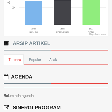
2k
0
2783
2834
5617
LAKI-LAKI
PEREMPUAN
TOTAL
Highcharts.com
End of interactive chart.
ARSIP ARTIKEL
Terbaru
Populer
Acak
AGENDA
Belum ada agenda
SINERGI PROGRAM