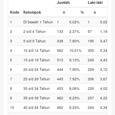
Jumlah
Laki-laki
Kode
Kelompok
n
%
n
%
1
Di bawah 1 Tahun
1
0,02%
1
0,02%
2
2 s/d 4 Tahun
133
2,37%
67
1,19%
3
5 s/d 9 Tahun
438
7,80%
195
3,47%
4
10 s/d 14 Tahun
562
10,01%
300
5,34%
5
15 s/d 19 Tahun
513
9,13%
249
4,43%
6
20 s/d 24 Tahun
444
7,90%
209
3,72%
7
25 s/d 29 Tahun
445
7,92%
206
3,67%
8
30 s/d 34 Tahun
453
8,06%
226
4,02%
9
35 s/d 39 Tahun
462
8,23%
237
4,22%
10
40 s/d 44 Tahun
462
8,23%
244
4,34%