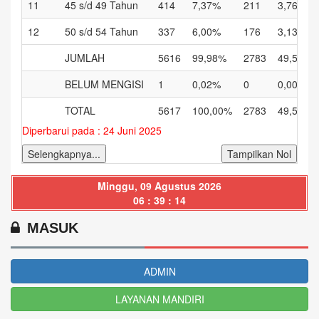
11
45 s/d 49 Tahun
414
7,37%
211
3,76%
12
50 s/d 54 Tahun
337
6,00%
176
3,13%
JUMLAH
5616
99,98%
2783
49,55%
BELUM MENGISI
1
0,02%
0
0,00%
TOTAL
5617
100,00%
2783
49,55%
Diperbarui pada : 24 Juni 2025
Selengkapnya...
Tampilkan Nol
Minggu, 09 Agustus 2026
06 : 39 : 14
MASUK
ADMIN
LAYANAN MANDIRI