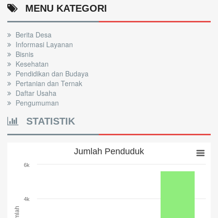
MENU KATEGORI
Berita Desa
Informasi Layanan
Bisnis
Kesehatan
Pendidikan dan Budaya
Pertanian dan Ternak
Daftar Usaha
Pengumuman
STATISTIK
Jumlah Penduduk
Jumlah Penduduk
Bar chart with 3 bars.
6k
The chart has 1 X axis displaying categories.
The chart has 1 Y axis displaying Jumlah. Range: 0 to 6000.
4k
Jumlah