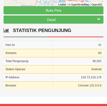
Leaflet
|
© OpenStreetMap
|
OpenSID
Buka Peta
Detail
STATISTIK PENGUNJUNG
Hari ini
:
41
Kemarin
:
83
Total Pengunjung
:
48,352
Sistem Operasi
:
Android
IP Address
:
216.73.216.176
Browser
:
Chrome 131.0.0.0