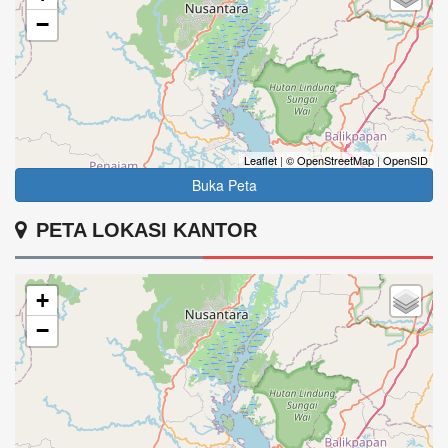
−
Leaflet
|
© OpenStreetMap
|
OpenSID
Buka Peta
PETA LOKASI KANTOR
+
−