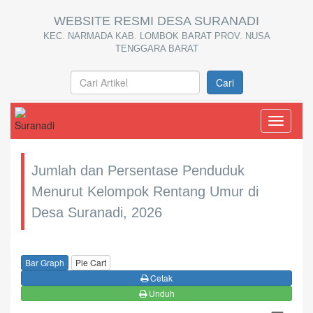
WEBSITE RESMI DESA SURANADI
KEC. NARMADA KAB. LOMBOK BARAT PROV. NUSA
TENGGARA BARAT
Cari
Toggle
navigati
Jumlah dan Persentase Penduduk
Menurut Kelompok Rentang Umur di
Desa Suranadi, 2026
Bar Graph
Pie Cart
Cetak
Unduh