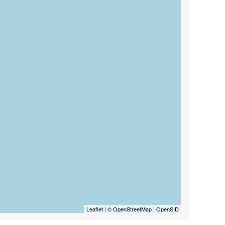
Leaflet
|
© OpenStreetMap
|
OpenSID