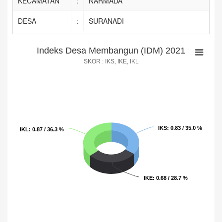
KECAMATAN
:
NARMADA
DESA
:
SURANADI
Indeks Desa Membangun (IDM) 2021
Indeks Desa Membangun (IDM) 2021
SKOR : IKS, IKE, IKL
Pie chart with 3 slices.
SKOR : IKS, IKE, IKL
IKS
IKS
: 0.83 / 35.0 %
: 0.83 / 35.0 %
IKL
IKL
: 0.87 / 36.3 %
: 0.87 / 36.3 %
IKE
IKE
: 0.68 / 28.7 %
: 0.68 / 28.7 %