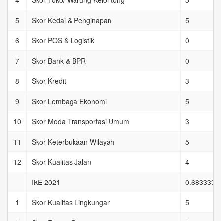
4
Skor Toko/ Warung Kelontong
5
5
Skor Kedai & Penginapan
5
6
Skor POS & Logistik
0
7
Skor Bank & BPR
0
8
Skor Kredit
3
9
Skor Lembaga Ekonomi
5
10
Skor Moda Transportasi Umum
3
11
Skor Keterbukaan Wilayah
5
12
Skor Kualitas Jalan
4
IKE 2021
0.6833333
1
Skor Kualitas Lingkungan
5