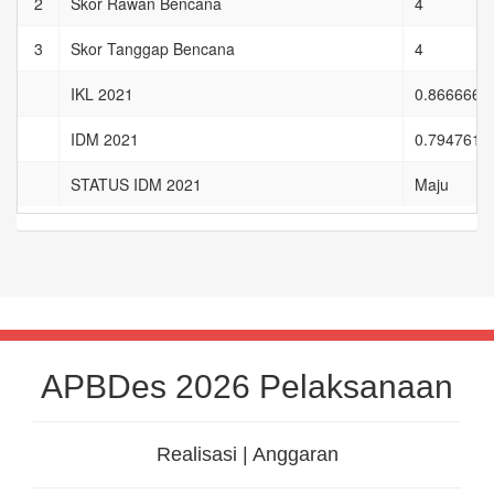
2
Skor Rawan Bencana
4
3
Skor Tanggap Bencana
4
IKL 2021
0.8666666
IDM 2021
0.7947619
STATUS IDM 2021
Maju
APBDes 2026 Pelaksanaan
Realisasi | Anggaran