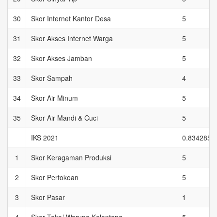
30
Skor Internet Kantor Desa
5
31
Skor Akses Internet Warga
5
32
Skor Akses Jamban
5
33
Skor Sampah
4
34
Skor Air Minum
5
35
Skor Air Mandi & Cuci
5
IKS 2021
0.8342857
1
Skor Keragaman Produksi
5
2
Skor Pertokoan
5
3
Skor Pasar
1